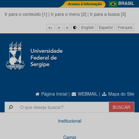
BRASIL
Ir para o conteúdo [1]
|
Ir para o menu [2]
|
Ir para a busca [3]
a+
a-
a
English
Español
Français
Página Inicial
|
WEBMAIL
|
Mapa do Site
Institucional
Campi