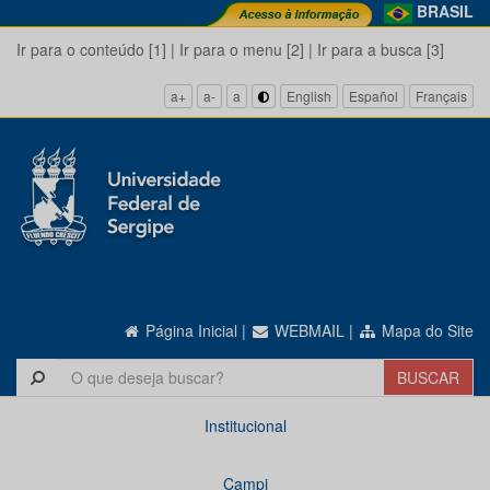
BRASIL
Ir para o conteúdo [1]
|
Ir para o menu [2]
|
Ir para a busca [3]
a+
a-
a
English
Español
Français
Página Inicial
|
WEBMAIL
|
Mapa do Site
Institucional
Campi