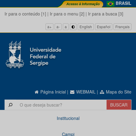
BRASIL
Ir para o conteúdo [1]
|
Ir para o menu [2]
|
Ir para a busca [3]
a+
a-
a
English
Español
Français
Página Inicial
|
WEBMAIL
|
Mapa do Site
Institucional
Campi