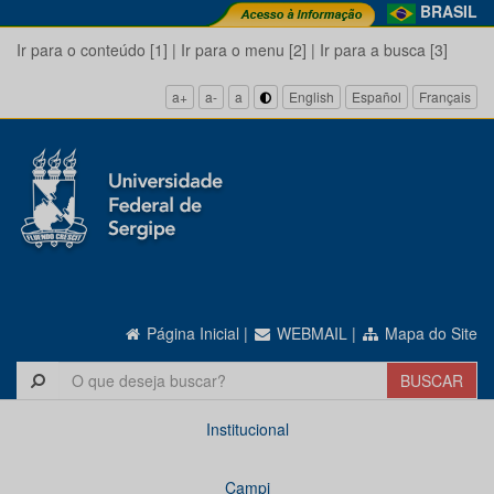
BRASIL
Ir para o conteúdo [1]
|
Ir para o menu [2]
|
Ir para a busca [3]
a+
a-
a
English
Español
Français
Página Inicial
|
WEBMAIL
|
Mapa do Site
Institucional
Campi