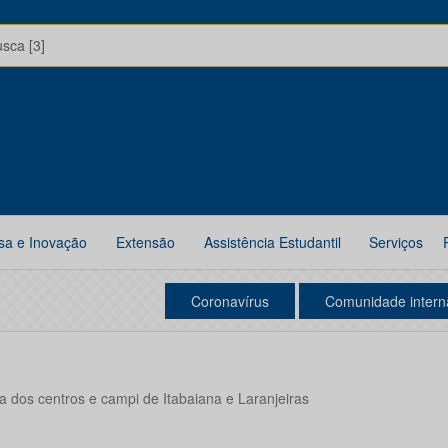
usca [3]
sa e Inovação
Extensão
Assistência Estudantil
Serviços
Coronavírus
Comunidade intern
a dos centros e campi de Itabaiana e Laranjeiras