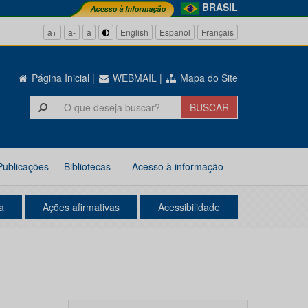
BRASIL
a+
a-
a
English
Español
Français
Página Inicial
|
WEBMAIL
|
Mapa do Site
Publicações
Bibliotecas
Acesso à informação
a
Ações afirmativas
Acessibilidade