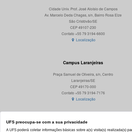
Cidade Univ. Prof. José Aloísio de Campos
Av. Marcelo Deda Chagas, s/n, Bairro Rosa Elze
São Cristóvão/SE
CEP 49107-230
Localização
Campus Laranjeiras
Praça Samuel de Oliveira, s/n, Centro
Laranjeiras/SE
CEP 49170-000
Localização
UFS preocupa-se com a sua privacidade
A UFS poderá coletar informações básicas sobre a(s) visita(s) realizada(s) 