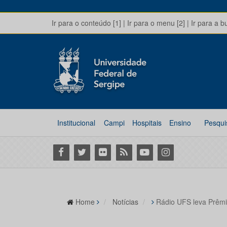
Ir para o conteúdo [1]
|
Ir para o menu [2]
|
Ir para a b
Institucional
Campi
Hospitais
Ensino
Pesqui
Facebook
Twitter
Flickr
RSS
Youtube
Instagram
Home
Notícias
Rádio UFS leva Prêmi