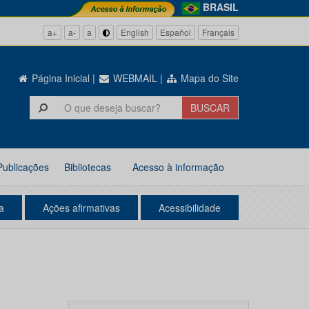
BRASIL
a+
a-
a
English
Español
Français
Página Inicial
|
WEBMAIL
|
Mapa do Site
Publicações
Bibliotecas
Acesso à informação
a
Ações afirmativas
Acessibilidade