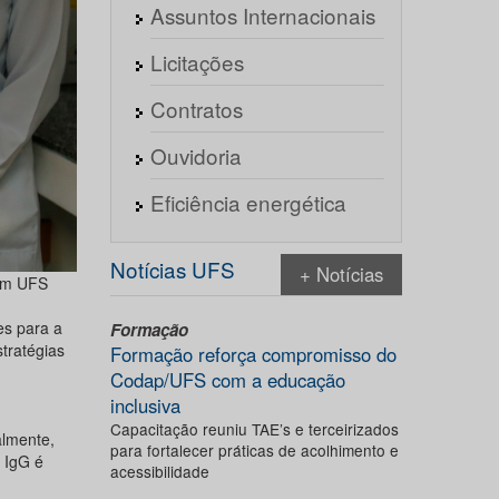
Assuntos Internacionais
Licitações
Contratos
Ouvidoria
Eficiência energética
Notícias UFS
+ Notícias
com UFS
es para a
Formação
tratégias
Formação reforça compromisso do
Codap/UFS com a educação
inclusiva
Capacitação reuniu TAE’s e terceirizados
almente,
para fortalecer práticas de acolhimento e
a IgG é
acessibilidade