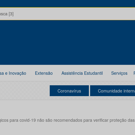
usca [3]
sa e Inovação
Extensão
Assistência Estudantil
Serviços
Coronavírus
Comunidade intern
gicos para covid-19 não são recomendados para verificar proteção das