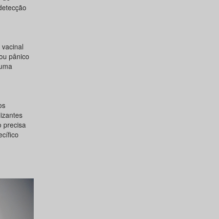
 detecção
 vacinal
 ou pânico
 uma
os
lizantes
o precisa
cífico