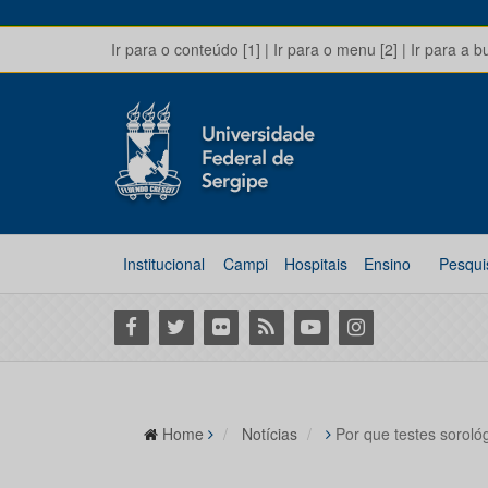
Ir para o conteúdo [1]
|
Ir para o menu [2]
|
Ir para a b
Institucional
Campi
Hospitais
Ensino
Pesqui
Facebook
Twitter
Flickr
RSS
Youtube
Instagram
Home
Notícias
Por que testes soroló