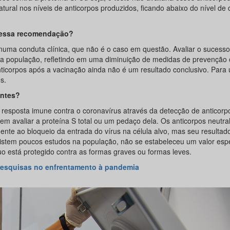
tural nos níveis de anticorpos produzidos, ficando abaixo do nível de
r essa recomendação?
 numa conduta clínica, que não é o caso em questão. Avaliar o sucesso
 na população, refletindo em uma diminuição de medidas de prevenção
nticorpos após a vacinação ainda não é um resultado conclusivo. Para
s.
antes?
a resposta imune contra o coronavírus através da detecção de anticorp
dem avaliar a proteína S total ou um pedaço dela. Os anticorpos neutra
te ao bloqueio da entrada do vírus na célula alvo, mas seu resultad
xistem poucos estudos na população, não se estabeleceu um valor espe
o está protegido contra as formas graves ou formas leves.
pesquisas no enfrentamento à pandemia