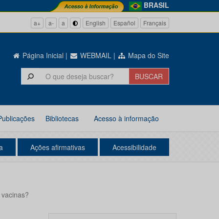
BRASIL
a+
a-
a
English
Español
Français
Página Inicial
|
WEBMAIL
|
Mapa do Site
Publicações
Bibliotecas
Acesso à informação
a
Ações afirmativas
Acessibilidade
 vacinas?