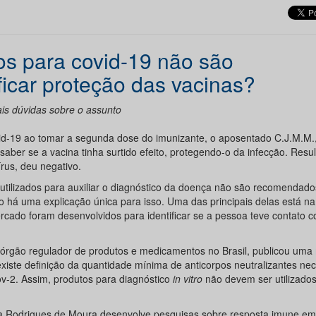
os para covid-19 não são
icar proteção das vacinas?
is dúvidas sobre o assunto
vid-19 ao tomar a segunda dose do imunizante, o aposentado C.J.M.M.
saber se a vacina tinha surtido efeito, protegendo-o da infecção. Resul
írus, deu negativo.
utilizados para auxiliar o diagnóstico da doença não são recomendado
o há uma explicação única para isso. Uma das principais delas está na 
rcado foram desenvolvidos para identificar se a pessoa teve contato c
), órgão regulador de produtos e medicamentos no Brasil, publicou uma
iste definição da quantidade mínima de anticorpos neutralizantes nec
ov-2. Assim, produtos para diagnóstico
in vitro
não devem ser utilizado
na Rodrigues de Moura desenvolve pesquisas sobre resposta imune e