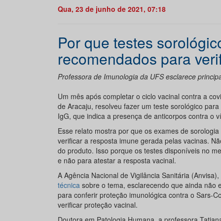
Qua, 23 de junho de 2021, 07:18
Por que testes sorológic
recomendados para verif
Professora de Imunologia da UFS esclarece principa
Um mês após completar o ciclo vacinal contra a co
de Aracaju, resolveu fazer um teste sorológico para 
IgG, que indica a presença de anticorpos contra o v
Esse relato mostra por que os exames de sorologia 
verificar a resposta imune gerada pelas vacinas. Nã
do produto. Isso porque os testes disponíveis no me
e não para atestar a resposta vacinal.
A Agência Nacional de Vigilância Sanitária (Anvisa
técnica
sobre o tema, esclarecendo que ainda não ex
para conferir proteção imunológica contra o Sars-C
verificar proteção vacinal.
Doutora em Patologia Humana, a professora Tatia