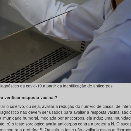
agnóstico da covid-19 a partir da identificação de anticorpos
 verificar resposta vacinal?
liar o coletivo, ou seja, avaliar a redução do número de casos, de inte
iagnóstico não devem ser usados para avaliar a resposta vacinal são 
ma imunidade humoral, mediada por anticorpos, ela induz uma imunida
ste; b) o teste sorológico avalia anticorpos contra a proteína N. O suc
os contra a proteína S. Ou seja, o teste não avaliaria esses anticorpo