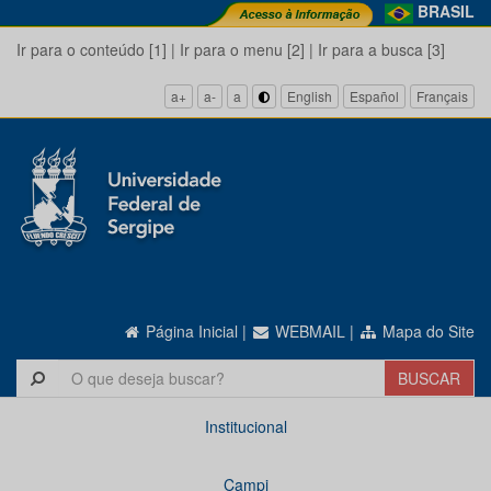
BRASIL
Ir para o conteúdo [1]
|
Ir para o menu [2]
|
Ir para a busca [3]
a+
a-
a
English
Español
Français
Página Inicial
|
WEBMAIL
|
Mapa do Site
Institucional
Campi