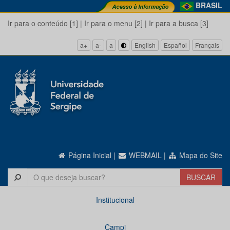
BRASIL
Ir para o conteúdo [1]
|
Ir para o menu [2]
|
Ir para a busca [3]
a+
a-
a
English
Español
Français
Página Inicial
|
WEBMAIL
|
Mapa do Site
Institucional
Campi