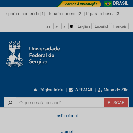
BRASIL
Ir para o conteúdo [1]
|
Ir para o menu [2]
|
Ir para a busca [3]
a+
a-
a
English
Español
Français
Página Inicial
|
WEBMAIL
|
Mapa do Site
Institucional
Campi