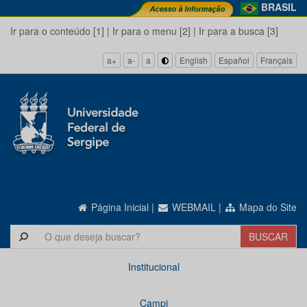
BRASIL
Ir para o conteúdo [1]
|
Ir para o menu [2]
|
Ir para a busca [3]
a+
a-
a
English
Español
Français
Página Inicial
|
WEBMAIL
|
Mapa do Site
Institucional
Campi