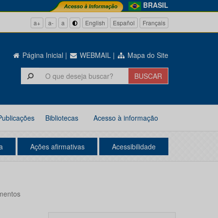
BRASIL
a+
a-
a
English
Español
Français
Página Inicial
|
WEBMAIL
|
Mapa do Site
Publicações
Bibliotecas
Acesso à informação
a
Ações afirmativas
Acessibilidade
imentos