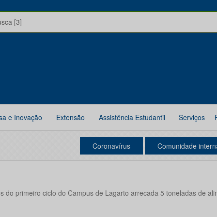
usca [3]
sa e Inovação
Extensão
Assistência Estudantil
Serviços
Coronavírus
Comunidade intern
s do primeiro ciclo do Campus de Lagarto arrecada 5 toneladas de al