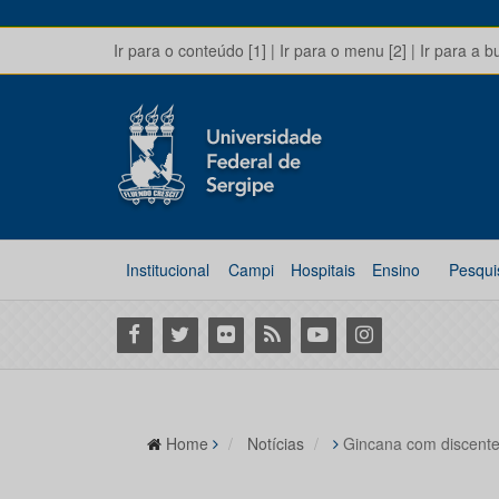
Ir para o conteúdo [1]
|
Ir para o menu [2]
|
Ir para a b
Institucional
Campi
Hospitais
Ensino
Pesqui
Facebook
Twitter
Flickr
RSS
Youtube
Instagram
Home
Notícias
Gincana com discente