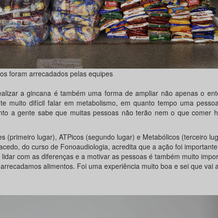
tos foram arrecadados pelas equipes
ealizar a gincana é também uma forma de ampliar não apenas o ent
te muito difícil falar em metabolismo, em quanto tempo uma pessoa
anto a gente sabe que muitas pessoas não terão nem o que comer h
es (primeiro lugar), ATPicos (segundo lugar) e Metabólicos (terceiro lug
acedo, do curso de Fonoaudiologia, acredita que a ação foi importan
a lidar com as diferenças e a motivar as pessoas é também muito impor
, arrecadamos alimentos. Foi uma experiência muito boa e sei que vai 