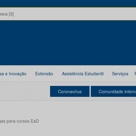
usca [3]
sa e Inovação
Extensão
Assistência Estudantil
Serviços
Coronavírus
Comunidade intern
gas para cursos EaD