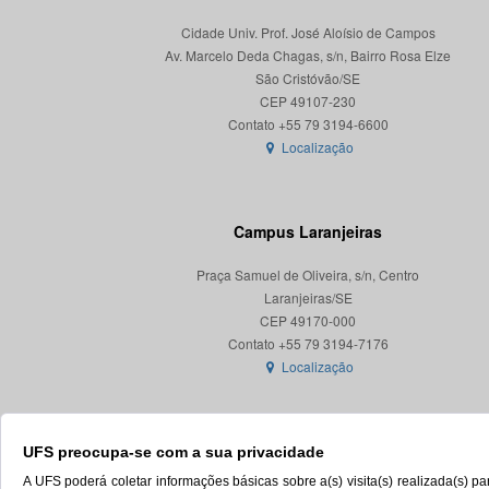
Cidade Univ. Prof. José Aloísio de Campos
Av. Marcelo Deda Chagas, s/n, Bairro Rosa Elze
São Cristóvão/SE
CEP 49107-230
Localização
Campus Laranjeiras
Praça Samuel de Oliveira, s/n, Centro
Laranjeiras/SE
CEP 49170-000
Localização
UFS preocupa-se com a sua privacidade
A UFS poderá coletar informações básicas sobre a(s) visita(s) realizada(s) 