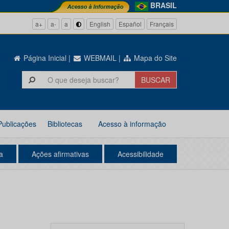
BRASIL
a+
a-
a
English
Español
Français
Página Inicial
|
WEBMAIL
|
Mapa do Site
Publicações
Bibliotecas
Acesso à informação
a
Ações afirmativas
Acessibilidade