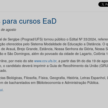
 para cursos EaD
9 de agosto
l de Sergipe (Prograd/UFS) tornou público o Edital Nº 33/2024, refere
ção oferecidos pelo Sistema Modalidade de Educação a Distância. O qu
os de Arauá, Brejo Grande, Estância, Nossa Senhora da Glória, Nossa 
vão e São Domingos, além do povoado da cidade de Lagarto, Colônia 1
nline, por meio do site
www.ccv.ufs.br
, a partir das 9h do dia 19 de ag
o, o candidato deverá imprimir a Guia de Recolhimento da União (GRU)
tado.
as Biológicas, Filosofia, Física, Geografia, História, Letras Espanhol, 
lém de bacharelados em Biblioteconomia e Administração Pública.
ui
.