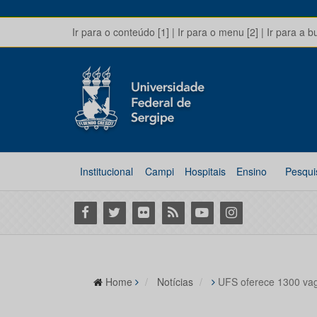
Ir para o conteúdo [1]
|
Ir para o menu [2]
|
Ir para a b
Institucional
Campi
Hospitais
Ensino
Pesqui
Facebook
Twitter
Flickr
RSS
Youtube
Instagram
Home
Notícias
UFS oferece 1300 va