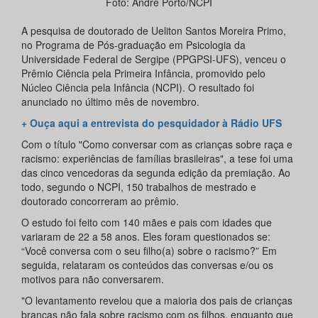
Foto: André Porto/NCPI
A pesquisa de doutorado de Ueliton Santos Moreira Primo,
no Programa de Pós-graduação em Psicologia da
Universidade Federal de Sergipe (PPGPSI-UFS), venceu o
Prêmio Ciência pela Primeira Infância, promovido pelo
Núcleo Ciência pela Infância (NCPI). O resultado foi
anunciado no último mês de novembro.
+ Ouça aqui a entrevista do pesquidador à
Rádio UFS
Com o título "Como conversar com as crianças sobre raça e
racismo: experiências de famílias brasileiras", a tese foi uma
das cinco vencedoras da segunda edição da premiação. Ao
todo, segundo o NCPI, 150 trabalhos de mestrado e
doutorado concorreram ao prêmio.
O estudo foi feito com 140 mães e pais com idades que
variaram de 22 a 58 anos. Eles foram questionados se:
“Você conversa com o seu filho(a) sobre o racismo?” Em
seguida, relataram os conteúdos das conversas e/ou os
motivos para não conversarem.
"O levantamento revelou que a maioria dos pais de crianças
brancas não fala sobre racismo com os filhos, enquanto que