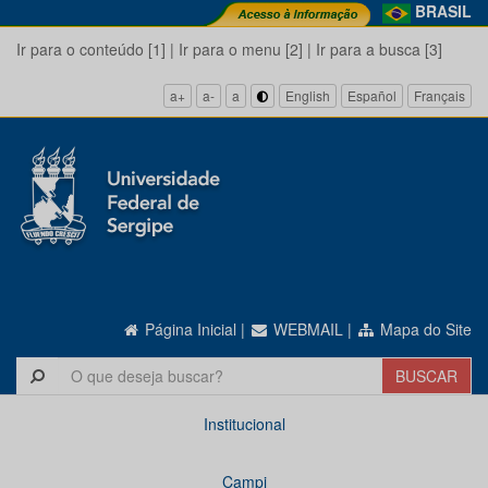
BRASIL
Ir para o conteúdo [1]
|
Ir para o menu [2]
|
Ir para a busca [3]
a+
a-
a
English
Español
Français
Página Inicial
|
WEBMAIL
|
Mapa do Site
Institucional
Campi