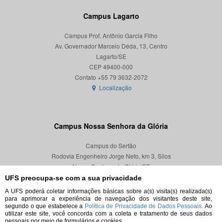
Campus Lagarto
Campus Prof. Antônio Garcia Filho
Av. Governador Marcelo Déda, 13, Centro
Lagarto/SE
CEP 49400-000
Localização
Campus Nossa Senhora da Glória
Campus do Sertão
Rodovia Engenheiro Jorge Neto, km 3, Silos
Nossa Senhora da Glória/SE
CEP 49680-000
UFS preocupa-se com a sua privacidade
A UFS poderá coletar informações básicas sobre a(s) visita(s) realizada(s)
Localização
para aprimorar a experiência de navegação dos visitantes deste site,
segundo o que estabelece a
Política de Privacidade de Dados Pessoais.
Ao
utilizar este site, você concorda com a coleta e tratamento de seus dados
pessoais por meio de formulários e cookies.