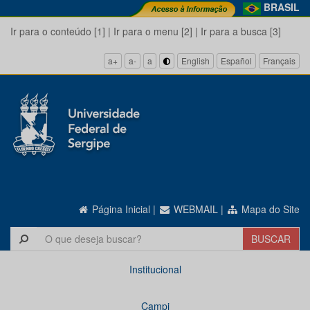
BRASIL
Ir para o conteúdo [1]
|
Ir para o menu [2]
|
Ir para a busca [3]
a+
a-
a
English
Español
Français
Página Inicial
|
WEBMAIL
|
Mapa do Site
Institucional
Campi