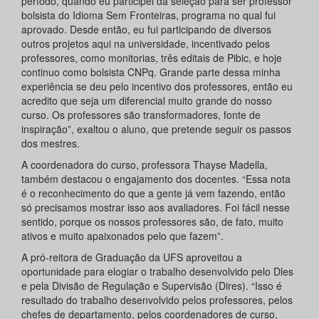
período, quando eu participei da seleção para ser professor
bolsista do Idioma Sem Fronteiras, programa no qual fui
aprovado. Desde então, eu fui participando de diversos
outros projetos aqui na universidade, incentivado pelos
professores, como monitorias, três editais de Pibic, e hoje
continuo como bolsista CNPq. Grande parte dessa minha
experiência se deu pelo incentivo dos professores, então eu
acredito que seja um diferencial muito grande do nosso
curso. Os professores são transformadores, fonte de
inspiração”, exaltou o aluno, que pretende seguir os passos
dos mestres.
A coordenadora do curso, professora Thayse Madella,
também destacou o engajamento dos docentes. “Essa nota
é o reconhecimento do que a gente já vem fazendo, então
só precisamos mostrar isso aos avaliadores. Foi fácil nesse
sentido, porque os nossos professores são, de fato, muito
ativos e muito apaixonados pelo que fazem”.
A pró-reitora de Graduação da UFS aproveitou a
oportunidade para elogiar o trabalho desenvolvido pelo Dles
e pela Divisão de Regulação e Supervisão (Dires). “Isso é
resultado do trabalho desenvolvido pelos professores, pelos
chefes de departamento, pelos coordenadores de curso,