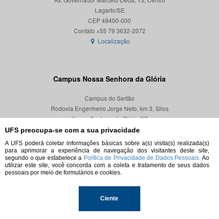
Lagarto/SE
CEP 49400-000
Localização
Campus Nossa Senhora da Glória
Campus do Sertão
Rodovia Engenheiro Jorge Neto, km 3, Silos
Nossa Senhora da Glória/SE
CEP 49680-000
UFS preocupa-se com a sua privacidade
A UFS poderá coletar informações básicas sobre a(s) visita(s) realizada(s)
Localização
para aprimorar a experiência de navegação dos visitantes deste site,
segundo o que estabelece a
Política de Privacidade de Dados Pessoais.
Ao
utilizar este site, você concorda com a coleta e tratamento de seus dados
pessoais por meio de formulários e cookies.
© 2026. Todos os direitos reservados.
Ciente
Universidade Federal de Sergipe.