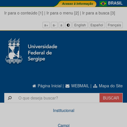
BRASIL
Ir para o conteúdo [1]
|
Ir para o menu [2]
|
Ir para a busca [3]
a+
a-
a
English
Español
Français
Página Inicial
|
WEBMAIL
|
Mapa do Site
Institucional
Campi