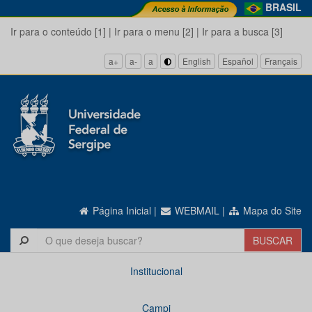
BRASIL
Ir para o conteúdo [1]
|
Ir para o menu [2]
|
Ir para a busca [3]
a+
a-
a
English
Español
Français
Página Inicial
|
WEBMAIL
|
Mapa do Site
Institucional
Campi