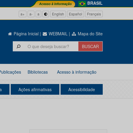
BRASIL
a+
a-
a
English
Español
Français
Página Inicial
|
WEBMAIL
|
Mapa do Site
Publicações
Bibliotecas
Acesso à informação
a
Ações afirmativas
Acessibilidade