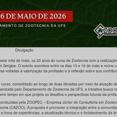
Divulgação
neste mês de maio, os 20 anos do curso de Zootecnia com a realizaçã
m Sergipe. O evento acontece entre os dias 13 e 16 de maio e reúne 
as voltadas à valorização da profissão e à reflexão sobre sua contribu
curso, consolidado ao longo de duas décadas por meio da atuação d
rganizada pelo Departamento de Zootecnia da UFS, a iniciativa busca r
mo tempo em que projeta os desafios e perspectivas futuras da profis
o conduzidas pela ZOOPEC – Empresa Júnior de Consultoria em Zootec
ecnia (CAZOO). A proposta é promover a integração entre a comunid
o a troca de experiências, a atualização técnica e o fortalecimento da 