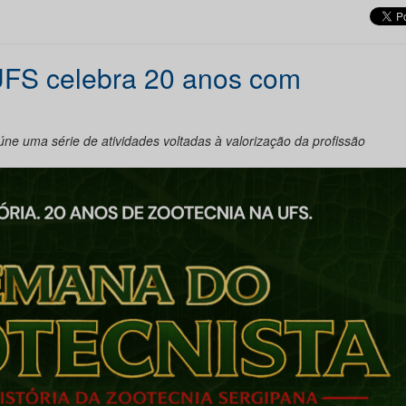
UFS celebra 20 anos com
úne uma série de atividades voltadas à valorização da profissão