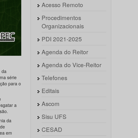
Acesso Remoto
Procedimentos
Organizacionais
PDI 2021-2025
Agenda do Reitor
Agenda do Vice-Reitor
o da
Telefones
uma série
ição para o
Editais
e
Ascom
esgatar a
são.
Sisu UFS
nia da
ade
CESAD
área em