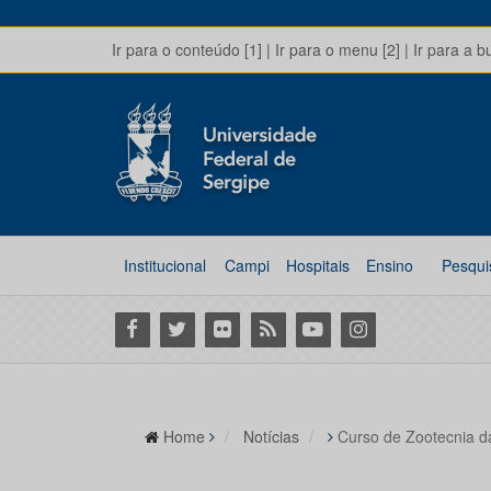
Ir para o conteúdo [1]
|
Ir para o menu [2]
|
Ir para a b
Institucional
Campi
Hospitais
Ensino
Pesqui
Facebook
Twitter
Flickr
RSS
Youtube
Instagram
Home
Notícias
Curso de Zootecnia d