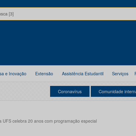
usca [3]
sa e Inovação
Extensão
Assistência Estudantil
Serviços
Coronavírus
Comunidade intern
a UFS celebra 20 anos com programação especial