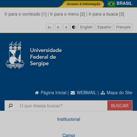
BRASIL
Ir para o conteúdo [1]
|
Ir para o menu [2]
|
Ir para a busca [3]
a+
a-
a
English
Español
Français
Página Inicial
|
WEBMAIL
|
Mapa do Site
Institucional
Campi