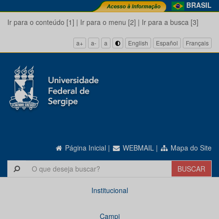
BRASIL
Ir para o conteúdo [1]
|
Ir para o menu [2]
|
Ir para a busca [3]
a+
a-
a
English
Español
Français
Página Inicial
|
WEBMAIL
|
Mapa do Site
Institucional
Campi