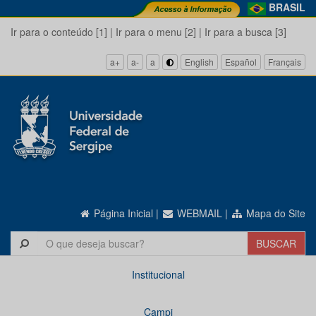
BRASIL
Ir para o conteúdo [1]
|
Ir para o menu [2]
|
Ir para a busca [3]
a+
a-
a
English
Español
Français
Página Inicial
|
WEBMAIL
|
Mapa do Site
Institucional
Campi