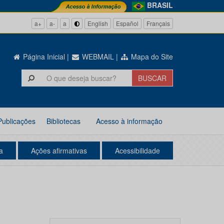
BRASIL
a+
a-
a
English
Español
Français
Página Inicial
|
WEBMAIL
|
Mapa do Site
Publicações
Bibliotecas
Acesso à informação
a
Ações afirmativas
Acessibilidade