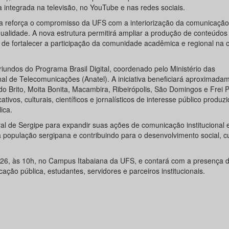
integrada na televisão, no YouTube e nas redes sociais.
 reforça o compromisso da UFS com a interiorização da comunicação 
alidade. A nova estrutura permitirá ampliar a produção de conteúdos
além de fortalecer a participação da comunidade acadêmica e regional na
iundos do Programa Brasil Digital, coordenado pelo Ministério das
 de Telecomunicações (Anatel). A iniciativa beneficiará aproximada
o Brito, Moita Bonita, Macambira, Ribeirópolis, São Domingos e Frei P
os, culturais, científicos e jornalísticos de interesse público produz
ica.
al de Sergipe para expandir suas ações de comunicação institucional e
 população sergipana e contribuindo para o desenvolvimento social, cu
2026, às 10h, no Campus Itabaiana da UFS, e contará com a presença 
ão pública, estudantes, servidores e parceiros institucionais.