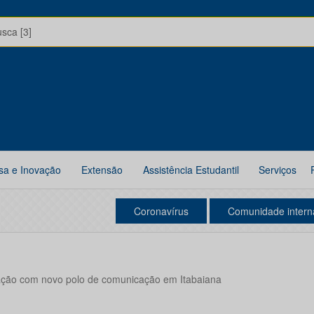
usca [3]
sa e Inovação
Extensão
Assistência Estudantil
Serviços
Coronavírus
Comunidade intern
ção com novo polo de comunicação em Itabaiana