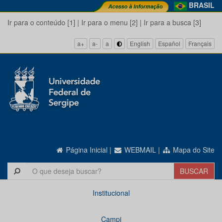
BRASIL
Ir para o conteúdo [1]
|
Ir para o menu [2]
|
Ir para a busca [3]
a+
a-
a
English
Español
Français
Página Inicial
|
WEBMAIL
|
Mapa do Site
Institucional
Campi