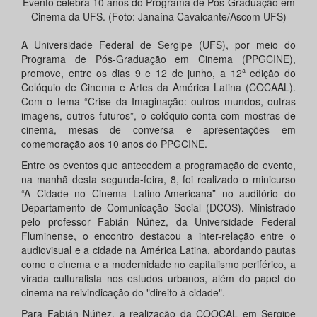
Evento celebra 10 anos do Programa de Pós-Graduação em
Cinema da UFS. (Foto: Janaína Cavalcante/Ascom UFS)
A Universidade Federal de Sergipe (UFS), por meio do
Programa de Pós-Graduação em Cinema (PPGCINE),
promove, entre os dias 9 e 12 de junho, a 12ª edição do
Colóquio de Cinema e Artes da América Latina (COCAAL).
Com o tema “Crise da Imaginação: outros mundos, outras
imagens, outros futuros”, o colóquio conta com mostras de
cinema, mesas de conversa e apresentações em
comemoração aos 10 anos do PPGCINE.
Entre os eventos que antecedem a programação do evento,
na manhã desta segunda-feira, 8, foi realizado o minicurso
“A Cidade no Cinema Latino-Americana” no auditório do
Departamento de Comunicação Social (DCOS). Ministrado
pelo professor Fabián Núñez, da Universidade Federal
Fluminense, o encontro destacou a inter-relação entre o
audiovisual e a cidade na América Latina, abordando pautas
como o cinema e a modernidade no capitalismo periférico, a
virada culturalista nos estudos urbanos, além do papel do
cinema na reivindicação do "direito à cidade".
Para Fabián Núñez, a realização da COOCAL em Sergipe