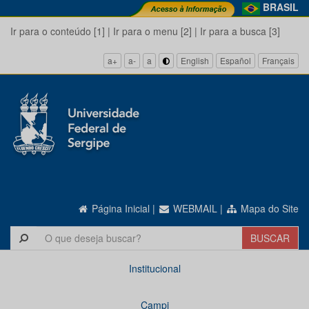
BRASIL
Ir para o conteúdo [1]
|
Ir para o menu [2]
|
Ir para a busca [3]
a+
a-
a
English
Español
Français
Página Inicial
|
WEBMAIL
|
Mapa do Site
Institucional
Campi