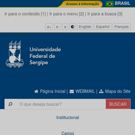
BRASIL
Ir para o conteúdo [1]
|
Ir para o menu [2]
|
Ir para a busca [3]
a+
a-
a
English
Español
Français
Página Inicial
|
WEBMAIL
|
Mapa do Site
Institucional
Campi