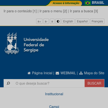
BRASIL
Ir para o conteúdo [1]
|
Ir para o menu [2]
|
Ir para a busca [3]
a+
a-
a
English
Español
Français
Página Inicial
|
WEBMAIL
|
Mapa do Site
Institucional
Campi