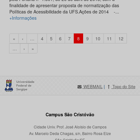
finalidade de apresentar proposta de normatização das
Políticas de Acessibilidade da UFS.Ações de 2014 -...
+Informações
«
‹
…
4
5
6
7
8
9
10
11
12
…
›
»
WEBMAIL
|
Topo do Site
Campus São Cristóvão
Cidade Univ. Prof. José Aloísio de Campos
Av. Marcelo Deda Chagas, s/n, Bairro Rosa Elze
São Cristóvão/SE