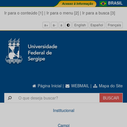
BRASIL
Ir para o conteúdo [1]
|
Ir para o menu [2]
|
Ir para a busca [3]
a+
a-
a
English
Español
Français
Página Inicial
|
WEBMAIL
|
Mapa do Site
Institucional
Campi