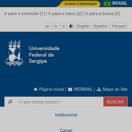
BRASIL
Ir para o conteúdo [1]
|
Ir para o menu [2]
|
Ir para a busca [3]
a+
a-
a
English
Español
Français
Página Inicial
|
WEBMAIL
|
Mapa do Site
Institucional
Campi