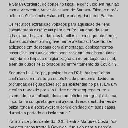
e Sarah Cordeiro, do conselho fiscal, e concluído em reunião
com o vice-reitor, Valter Joviniano de Santana Filho, e o pró-
reitor de Assistência Estudantil, Mario Adriano dos Santos.
Os recursos extras são voltados para aquisição de itens
considerados essenciais para o enfrentamento da atual
crise, quando as rendas das famílias e, consequentemente,
dos estudantes foram gravemente afetadas. Poderão ser
aplicados em despesas com alimentação, deslocamentos
essenciais para as cidades onde residem, medicamentos e
material de limpeza e higienização ou de proteção pessoal,
além de outros relacionados ao enfrentamento da Covid-19.
Segundo Luiz Felipe, presidente do DCE, “os brasileiros
sentirão com mais força os efeitos da pandemia devido as
profundas desigualdades sociais existentes no país. Em um
cenário marcado por alto índice de desemprego entre a
juventude, a ampliação desse benefício emergencial é uma
importante conquista que vai ajudar diversos estudantes de
baixa renda a sobreviverem com dignidade em suas casas
durante o período de isolamento.”
Para a vice-presidente do DCE, Beatriz Marques Costa, “os
maiores riscos frente à Covid-19 têm sido para a parcela