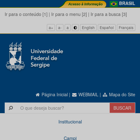
BRASIL
Ir para o conteúdo [1]
|
Ir para o menu [2]
|
Ir para a busca [3]
a+
a-
a
English
Español
Français
Página Inicial
|
WEBMAIL
|
Mapa do Site
Institucional
Campi