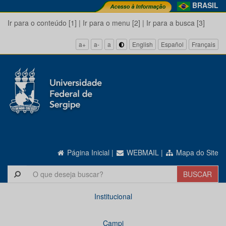
BRASIL
Ir para o conteúdo [1]
|
Ir para o menu [2]
|
Ir para a busca [3]
a+
a-
a
English
Español
Français
Página Inicial
|
WEBMAIL
|
Mapa do Site
Institucional
Campi