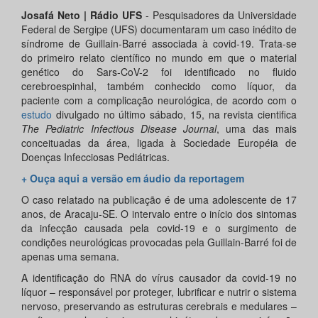
Josafá Neto | Rádio UFS
- Pesquisadores da Universidade
Federal de Sergipe (UFS) documentaram um caso inédito de
síndrome de Guillain-Barré associada à covid-19. Trata-se
do primeiro relato científico no mundo em que o material
genético do Sars-CoV-2 foi identificado no fluido
cerebroespinhal, também conhecido como líquor, da
paciente com a complicação neurológica, de acordo com o
estudo
divulgado no último sábado, 15, na revista cientifica
The Pediatric Infectious Disease Journal
, uma das mais
conceituadas da área, ligada à Sociedade Européia de
Doenças Infecciosas Pediátricas.
+ Ouça aqui a versão em áudio da reportagem
O caso relatado na publicação é de uma adolescente de 17
anos, de Aracaju-SE. O intervalo entre o início dos sintomas
da infecção causada pela covid-19 e o surgimento de
condições neurológicas provocadas pela Guillain-Barré foi de
apenas uma semana.
A identificação do RNA do vírus causador da covid-19 no
líquor – responsável por proteger, lubrificar e nutrir o sistema
nervoso, preservando as estruturas cerebrais e medulares –