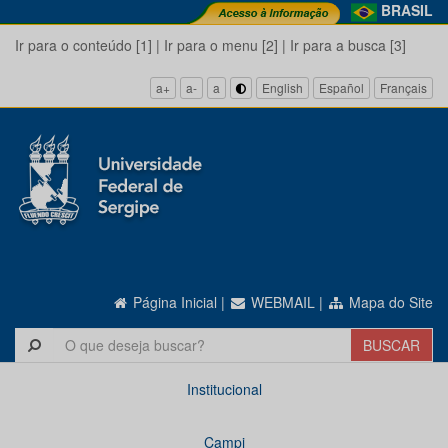
BRASIL
Ir para o conteúdo [1]
|
Ir para o menu [2]
|
Ir para a busca [3]
a+
a-
a
English
Español
Français
Página Inicial
|
WEBMAIL
|
Mapa do Site
Institucional
Campi