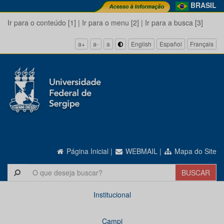
BRASIL
Ir para o conteúdo [1]
|
Ir para o menu [2]
|
Ir para a busca [3]
a+
a-
a
English
Español
Français
Página Inicial
|
WEBMAIL
|
Mapa do Site
Institucional
Campi