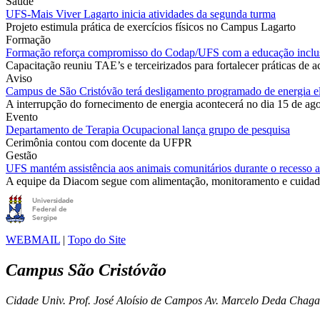
Saúde
UFS-Mais Viver Lagarto inicia atividades da segunda turma
Projeto estimula prática de exercícios físicos no Campus Lagarto
Formação
Formação reforça compromisso do Codap/UFS com a educação inclu
Capacitação reuniu TAE’s e terceirizados para fortalecer práticas de a
Aviso
Campus de São Cristóvão terá desligamento programado de energia el
A interrupção do fornecimento de energia acontecerá no dia 15 de ag
Evento
Departamento de Terapia Ocupacional lança grupo de pesquisa
Cerimônia contou com docente da UFPR
Gestão
UFS mantém assistência aos animais comunitários durante o recesso
A equipe da Diacom segue com alimentação, monitoramento e cuidado
WEBMAIL
|
Topo do Site
Campus São Cristóvão
Cidade Univ. Prof. José Aloísio de Campos Av. Marcelo Deda Chag