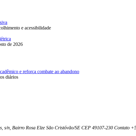
siva
colhimento e acessibilidade
étrica
osto de 2026
 acadêmico e reforça combate ao abandono
s diários
as, s/n, Bairro Rosa Elze São Cristóvão/SE CEP 49107-230 Contato 