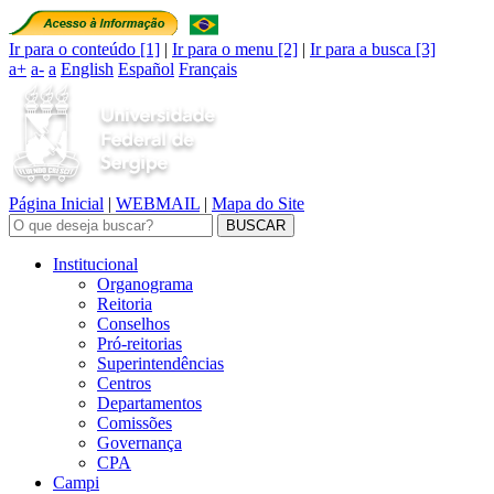
BRASIL
Ir para o conteúdo [1]
|
Ir para o menu [2]
|
Ir para a busca [3]
a+
a-
a
English
Español
Français
Página Inicial
|
WEBMAIL
|
Mapa do Site
Institucional
Organograma
Reitoria
Conselhos
Pró-reitorias
Superintendências
Centros
Departamentos
Comissões
Governança
CPA
Campi