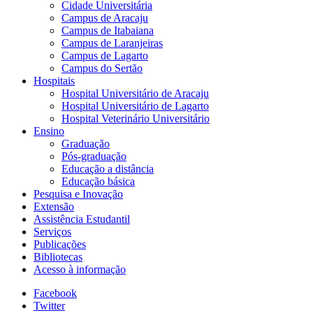
Cidade Universitária
Campus de Aracaju
Campus de Itabaiana
Campus de Laranjeiras
Campus de Lagarto
Campus do Sertão
Hospitais
Hospital Universitário de Aracaju
Hospital Universitário de Lagarto
Hospital Veterinário Universitário
Ensino
Graduação
Pós-graduação
Educação a distância
Educação básica
Pesquisa e Inovação
Extensão
Assistência Estudantil
Serviços
Publicações
Bibliotecas
Acesso à informação
Facebook
Twitter