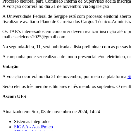
Processo eleitoral para Comissão Interna de Supervisão aceita inscri
A votação ocorrerá no dia 21 de novembro via SigEleição
A Universidade Federal de Sergipe está com processo eleitoral aber
fiscalizar e avaliar o Plano de Carreira dos Cargos Técnico-Adminis
Os TAE’s interessados em concorrer devem realizar inscrição até o p
mail cis.eleicoes2025@gmail.com.
Na segunda-feira, 11, será publicada a lista preliminar com as pessas in
A campanha pode ser realizada de modo presencial e/ou eletrônico, n
Votação
A votação ocorrerá no dia 21 de novembro, por meio da plataforma
S
Serão eleitos três membros titulares e três membros suplentes. O res
Ascom UFS
Atualizado em: Sex, 08 de novembro de 2024, 14:24
Sistemas integrados
SIGAA - Acadêmico