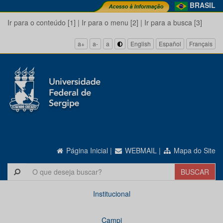
BRASIL
Ir para o conteúdo [1]
|
Ir para o menu [2]
|
Ir para a busca [3]
a+
a-
a
English
Español
Français
Página Inicial
|
WEBMAIL
|
Mapa do Site
Institucional
Campi