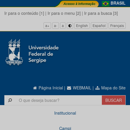
BRASIL
Ir para o conteúdo [1]
|
Ir para o menu [2]
|
Ir para a busca [3]
a+
a-
a
English
Español
Français
Página Inicial
|
WEBMAIL
|
Mapa do Site
Institucional
Campi