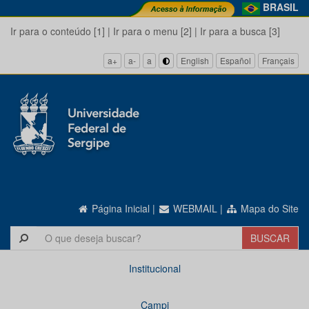
BRASIL
Ir para o conteúdo [1]
|
Ir para o menu [2]
|
Ir para a busca [3]
a+
a-
a
English
Español
Français
Página Inicial
|
WEBMAIL
|
Mapa do Site
Institucional
Campi