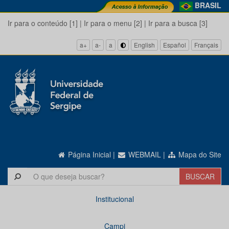
BRASIL
Ir para o conteúdo [1]
|
Ir para o menu [2]
|
Ir para a busca [3]
a+
a-
a
English
Español
Français
Página Inicial
|
WEBMAIL
|
Mapa do Site
Institucional
Campi