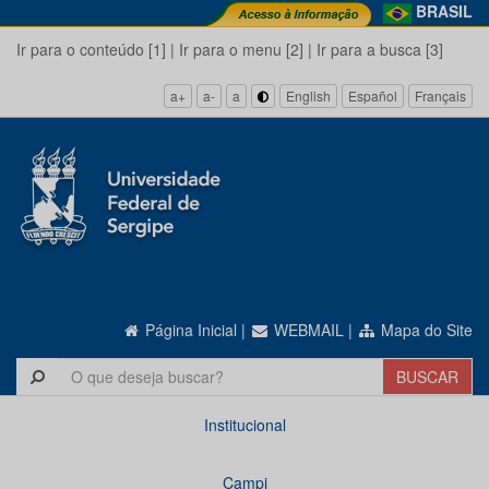
BRASIL
Ir para o conteúdo [1]
|
Ir para o menu [2]
|
Ir para a busca [3]
a+
a-
a
English
Español
Français
Página Inicial
|
WEBMAIL
|
Mapa do Site
Institucional
Campi