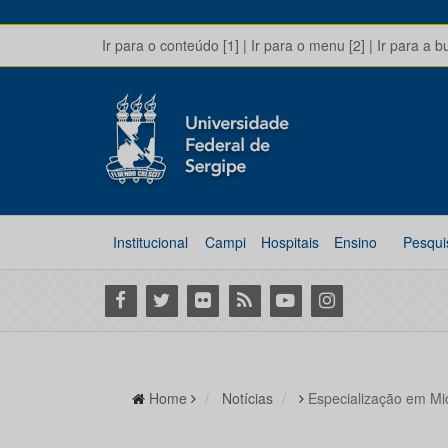
Ir para o conteúdo [1]
|
Ir para o menu [2]
|
Ir para a b
Institucional
Campi
Hospitais
Ensino
Pesqui
Facebook
Twitter
Flickr
RSS
Youtube
Instagram
Home
Notícias
Especialização em Mic