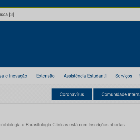
usca [3]
sa e Inovação
Extensão
Assistência Estudantil
Serviços
Coronavírus
Comunidade intern
robiologia e Parasitologia Clínicas está com inscrições abertas