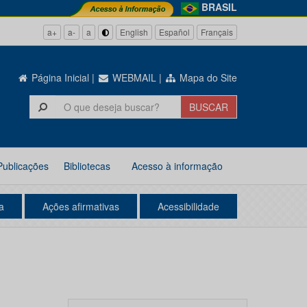
BRASIL
a+
a-
a
English
Español
Français
Página Inicial
|
WEBMAIL
|
Mapa do Site
Publicações
Bibliotecas
Acesso à informação
a
Ações afirmativas
Acessibilidade