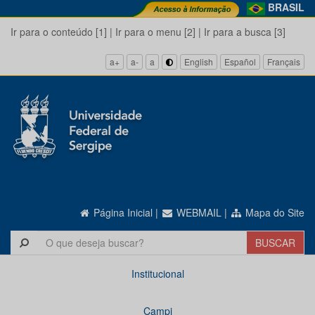
BRASIL
Ir para o conteúdo [1]
|
Ir para o menu [2]
|
Ir para a busca [3]
a+
a-
a
English
Español
Français
Página Inicial
|
WEBMAIL
|
Mapa do Site
Institucional
Campi