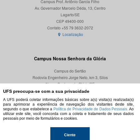
Campus Prof. Antônio Garcia Filho
Av. Governador Marcelo Déda, 13, Centro
Lagarto/SE
CEP 49400-000
Localização
Campus Nossa Senhora da Glória
Campus do Sertão
Rodovia Engenheiro Jorge Neto, km 3, Silos
Nossa Senhora da Glória/SE
CEP 49680-000
UFS preocupa-se com a sua privacidade
A UFS poderá coletar informações básicas sobre a(s) visita(s) realizada(s)
Localização
para aprimorar a experiência de navegação dos visitantes deste site,
segundo o que estabelece a
Política de Privacidade de Dados Pessoais.
Ao
utilizar este site, você concorda com a coleta e tratamento de seus dados
pessoais por meio de formulários e cookies.
© 2026. Todos os direitos reservados.
Ciente