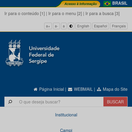
BRASIL
Ir para o conteúdo [1]
|
Ir para o menu [2]
|
Ir para a busca [3]
a+
a-
a
English
Español
Français
Página Inicial
|
WEBMAIL
|
Mapa do Site
Institucional
Campi