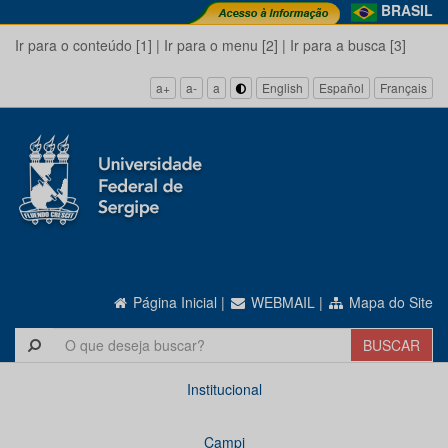
BRASIL
Ir para o conteúdo [1]
|
Ir para o menu [2]
|
Ir para a busca [3]
a+
a-
a
English
Español
Français
Página Inicial
|
WEBMAIL
|
Mapa do Site
Institucional
Campi