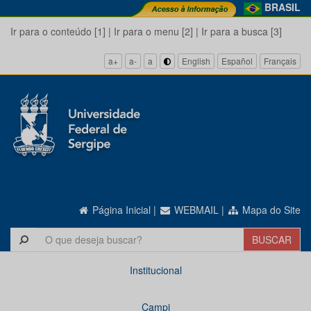
BRASIL
Ir para o conteúdo [1]
|
Ir para o menu [2]
|
Ir para a busca [3]
a+
a-
a
English
Español
Français
Página Inicial
|
WEBMAIL
|
Mapa do Site
Institucional
Campi