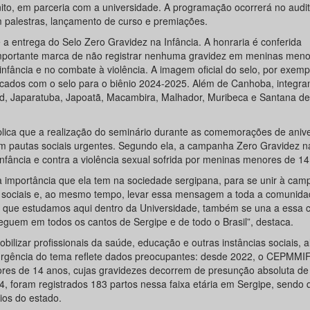
onito, em parceria com a universidade. A programação ocorrerá no audit
m palestras, lançamento de curso e premiações.
entrega do Selo Zero Gravidez na Infância. A honraria é conferida
mportante marca de não registrar nenhuma gravidez em meninas meno
nfância e no combate à violência. A imagem oficial do selo, por exemp
icados com o selo para o biênio 2024-2025. Além de Canhoba, integram
rd, Japaratuba, Japoatã, Macambira, Malhador, Muribeca e Santana d
xplica que a realização do seminário durante as comemorações de aniv
om pautas sociais urgentes. Segundo ela, a campanha Zero Gravidez na
nfância e contra a violência sexual sofrida por meninas menores de 14
a importância que ela tem na sociedade sergipana, para se unir à ca
as sociais e, ao mesmo tempo, levar essa mensagem a toda a comunid
 que estudamos aqui dentro da Universidade, também se una a essa
guem em todos os cantos de Sergipe e de todo o Brasil”, destaca.
ilizar profissionais da saúde, educação e outras instâncias sociais, 
A urgência do tema reflete dados preocupantes: desde 2022, o CEPMMI
es de 14 anos, cujas gravidezes decorrem de presunção absoluta de 
4, foram registrados 183 partos nessa faixa etária em Sergipe, sendo
ios do estado.