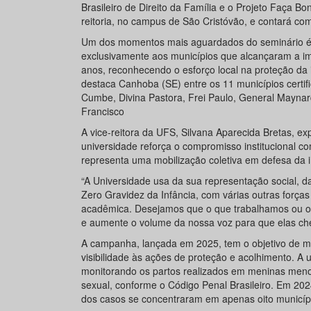
Brasileiro de Direito da Família e o Projeto Faça B
reitoria, no campus de São Cristóvão, e contará co
Um dos momentos mais aguardados do seminário é a 
exclusivamente aos municípios que alcançaram a i
anos, reconhecendo o esforço local na proteção da i
destaca Canhoba (SE) entre os 11 municípios certif
Cumbe, Divina Pastora, Frei Paulo, General Mayna
Francisco
A vice-reitora da UFS, Silvana Aparecida Bretas, e
universidade reforça o compromisso institucional c
representa uma mobilização coletiva em defesa da i
“A Universidade usa da sua representação social, d
Zero Gravidez da Infância, com várias outras forç
acadêmica. Desejamos que o que trabalhamos ou o
e aumente o volume da nossa voz para que elas che
A campanha, lançada em 2025, tem o objetivo de mob
visibilidade às ações de proteção e acolhimento. 
monitorando os partos realizados em meninas menor
sexual, conforme o Código Penal Brasileiro. Em 202
dos casos se concentraram em apenas oito municíp