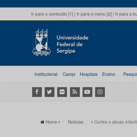
Ir para o conteúdo [1]
|
Ir para o menu [2]
|
Ir para a b
Institucional
Campi
Hospitais
Ensino
Pesqui
Facebook
Twitter
Flickr
RSS
Youtube
Instagram
Home
Notícias
Contra o abuso infant