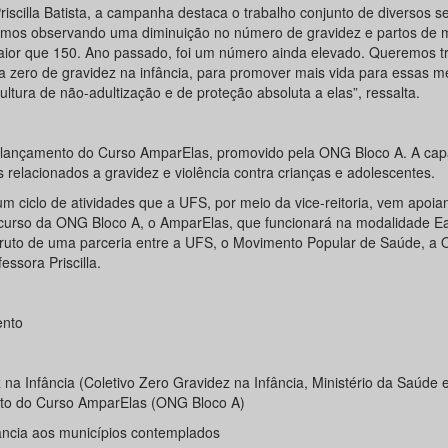
iscilla Batista, a campanha destaca o trabalho conjunto de diversos s
stamos observando uma diminuição no número de gravidez e partos de
ior que 150. Ano passado, foi um número ainda elevado. Queremos t
a zero de gravidez na infância, para promover mais vida para essas m
tura de não-adultização e de proteção absoluta a elas”, ressalta.
do lançamento do Curso AmparElas, promovido pela ONG Bloco A. A cap
 relacionados a gravidez e violência contra crianças e adolescentes.
m ciclo de atividades que a UFS, por meio da vice-reitoria, vem apoia
o curso da ONG Bloco A, o AmparElas, que funcionará na modalidade 
ruto de uma parceria entre a UFS, o Movimento Popular de Saúde, a
essora Priscilla.
ento
 Infância (Coletivo Zero Gravidez na Infância, Ministério da Saúde 
nto do Curso AmparElas (ONG Bloco A)
ância aos municípios contemplados