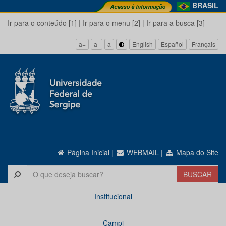
BRASIL
Ir para o conteúdo [1]
|
Ir para o menu [2]
|
Ir para a busca [3]
a+
a-
a
English
Español
Français
Página Inicial
|
WEBMAIL
|
Mapa do Site
Institucional
Campi