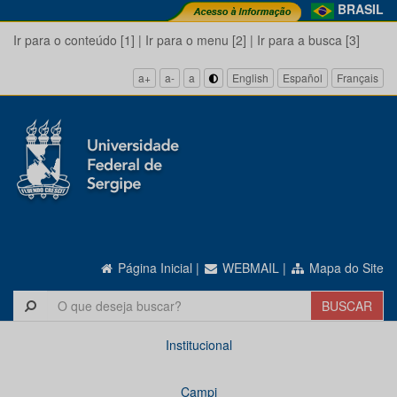
BRASIL
Ir para o conteúdo [1]
|
Ir para o menu [2]
|
Ir para a busca [3]
a+
a-
a
English
Español
Français
Página Inicial
|
WEBMAIL
|
Mapa do Site
Institucional
Campi