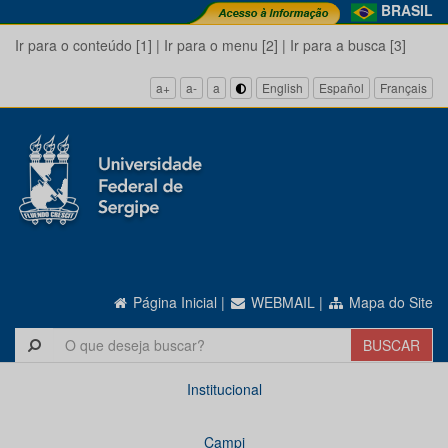
BRASIL
Ir para o conteúdo [1]
|
Ir para o menu [2]
|
Ir para a busca [3]
a+
a-
a
English
Español
Français
Página Inicial
|
WEBMAIL
|
Mapa do Site
Institucional
Campi