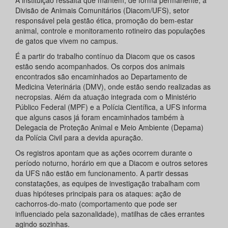
A instituição ressalta que mantém, de forma permanente, a
Divisão de Animais Comunitários (Diacom/UFS), setor
responsável pela gestão ética, promoção do bem-estar
animal, controle e monitoramento rotineiro das populações
de gatos que vivem no campus.
É a partir do trabalho contínuo da Diacom que os casos
estão sendo acompanhados. Os corpos dos animais
encontrados são encaminhados ao Departamento de
Medicina Veterinária (DMV), onde estão sendo realizadas as
necropsias. Além da atuação integrada com o Ministério
Público Federal (MPF) e a Polícia Científica, a UFS informa
que alguns casos já foram encaminhados também à
Delegacia de Proteção Animal e Meio Ambiente (Depama)
da Polícia Civil para a devida apuração.
Os registros apontam que as ações ocorrem durante o
período noturno, horário em que a Diacom e outros setores
da UFS não estão em funcionamento. A partir dessas
constatações, as equipes de investigação trabalham com
duas hipóteses principais para os ataques: ação de
cachorros-do-mato (comportamento que pode ser
influenciado pela sazonalidade), matilhas de cães errantes
agindo sozinhas.