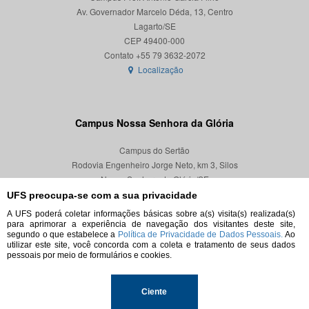
Av. Governador Marcelo Déda, 13, Centro
Lagarto/SE
CEP 49400-000
Localização
Campus Nossa Senhora da Glória
Campus do Sertão
Rodovia Engenheiro Jorge Neto, km 3, Silos
Nossa Senhora da Glória/SE
CEP 49680-000
UFS preocupa-se com a sua privacidade
A UFS poderá coletar informações básicas sobre a(s) visita(s) realizada(s)
Localização
para aprimorar a experiência de navegação dos visitantes deste site,
segundo o que estabelece a
Política de Privacidade de Dados Pessoais.
Ao
utilizar este site, você concorda com a coleta e tratamento de seus dados
pessoais por meio de formulários e cookies.
© 2026. Todos os direitos reservados.
Ciente
Universidade Federal de Sergipe.