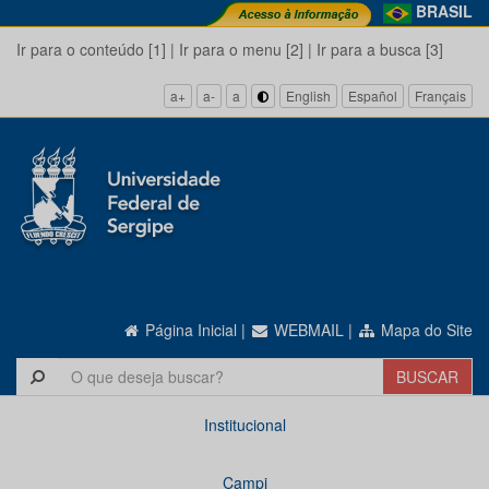
BRASIL
Ir para o conteúdo [1]
|
Ir para o menu [2]
|
Ir para a busca [3]
a+
a-
a
English
Español
Français
Página Inicial
|
WEBMAIL
|
Mapa do Site
Institucional
Campi