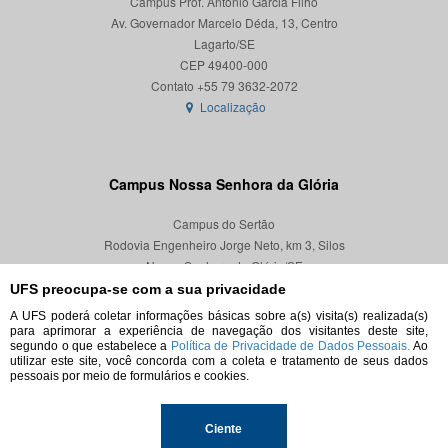
Campus Prof. Antônio Garcia Filho
Av. Governador Marcelo Déda, 13, Centro
Lagarto/SE
CEP 49400-000
Localização
Campus Nossa Senhora da Glória
Campus do Sertão
Rodovia Engenheiro Jorge Neto, km 3, Silos
Nossa Senhora da Glória/SE
CEP 49680-000
UFS preocupa-se com a sua privacidade
A UFS poderá coletar informações básicas sobre a(s) visita(s) realizada(s)
Localização
para aprimorar a experiência de navegação dos visitantes deste site,
segundo o que estabelece a
Política de Privacidade de Dados Pessoais.
Ao
utilizar este site, você concorda com a coleta e tratamento de seus dados
pessoais por meio de formulários e cookies.
© 2026. Todos os direitos reservados.
Ciente