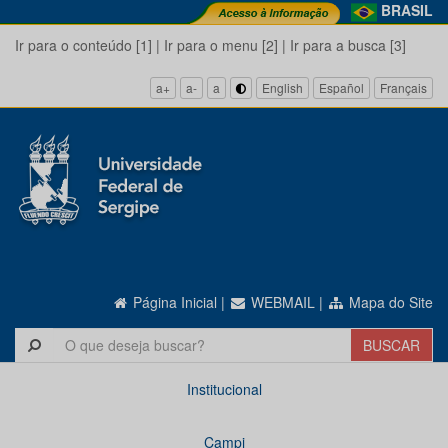
BRASIL
Ir para o conteúdo [1]
|
Ir para o menu [2]
|
Ir para a busca [3]
a+
a-
a
English
Español
Français
Página Inicial
|
WEBMAIL
|
Mapa do Site
Institucional
Campi