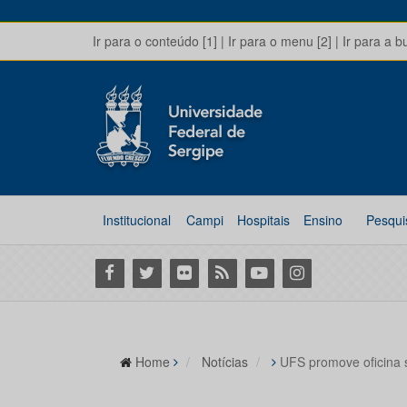
Ir para o conteúdo [1]
|
Ir para o menu [2]
|
Ir para a b
Institucional
Campi
Hospitais
Ensino
Pesqui
Facebook
Twitter
Flickr
RSS
Youtube
Instagram
Home
Notícias
UFS promove oficina s