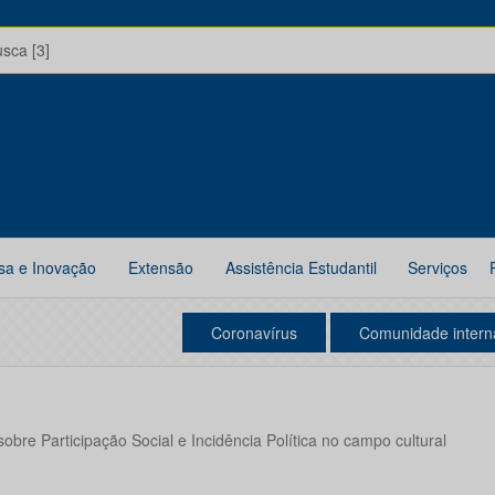
usca [3]
sa e Inovação
Extensão
Assistência Estudantil
Serviços
Coronavírus
Comunidade intern
obre Participação Social e Incidência Política no campo cultural