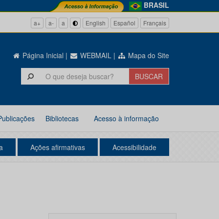
BRASIL
a+
a-
a
English
Español
Français
Página Inicial
|
WEBMAIL
|
Mapa do Site
Publicações
Bibliotecas
Acesso à informação
a
Ações afirmativas
Acessibilidade